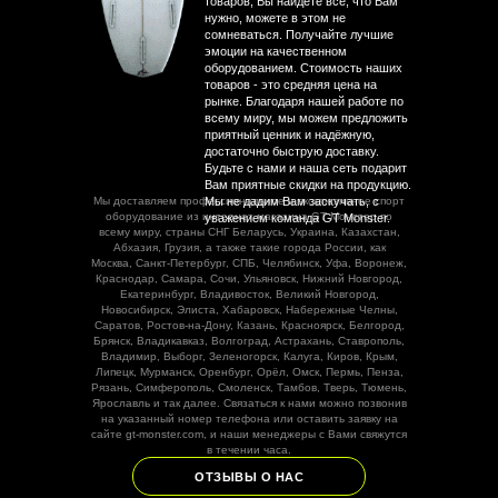
товаров, Вы найдете все, что Вам
нужно, можете в этом не
сомневаться. Получайте лучшие
эмоции на качественном
оборудованием. Стоимость наших
товаров - это средняя цена на
рынке. Благодаря нашей работе по
всему миру, мы можем предложить
приятный ценник и надёжную,
достаточно быструю доставку.
Будьте с нами и наша сеть подарит
Вам приятные скидки на продукцию.
Мы доставляем профессиональное и эксклюзивное спорт
Мы не дадим Вам заскучать, с
оборудование из интернет магазина GT Монстер по
уважением команда GT Monster.
всему миру, страны СНГ Беларусь, Украина, Казахстан,
Абхазия, Грузия, а также такие города России, как
Москва, Санкт-Петербург, СПБ, Челябинск, Уфа, Воронеж,
Краснодар, Самара, Сочи, Ульяновск, Нижний Новгород,
Екатеринбург, Владивосток, Великий Новгород,
Новосибирск, Элиста, Хабаровск, Набережные Челны,
Саратов, Ростов-на-Дону, Казань, Красноярск, Белгород,
Брянск, Владикавказ, Волгоград, Астрахань, Ставрополь,
Владимир, Выборг, Зеленогорск, Калуга, Киров, Крым,
Липецк, Мурманск, Оренбург, Орёл, Омск, Пермь, Пенза,
Рязань, Симферополь, Смоленск, Тамбов, Тверь, Тюмень,
Ярославль и так далее. Связаться к нами можно позвонив
на указанный номер телефона или оставить заявку на
сайте gt-monster.com, и наши менеджеры с Вами свяжутся
в течении часа.
ОТЗЫВЫ О НАС