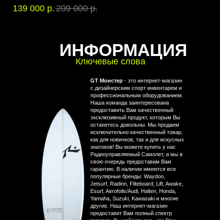
139 000
р.
209 000
р.
ИНФОРМАЦИЯ
Ключевые слова
GT Монстер
- это интернет-магазин
с дизайнерским спорт инвентарем и
профессиональным оборудованием.
Наша команда заинтересована
предоставить Вам качественный
эксклюзивный продукт, которым Вы
останетесь довольны. Мы продаем
исключительно качественный товар,
как для новичков, так и для искусных
знатоков! Вы можете купить у нас
Радиоуправляемый Самолет, а мы в
свою очередь предоставим Вам
гарантию. В наличии имеются все
популярные бренды: Waydoo,
Jetsurf, Radinn, Fliteboard, Lift, Awake,
Esurf, Aerofoils/Audi, Halten, Honda,
Yamaha, Suzuki, Kawasaki и многие
другие. Наш интернет-магазин
предоставит Вам полный спектр