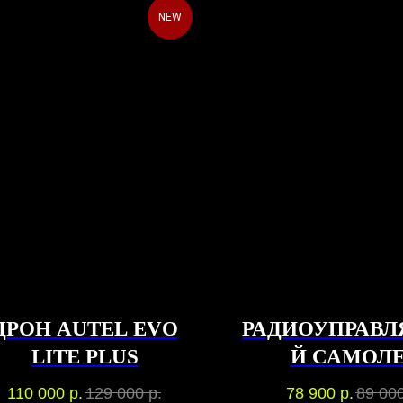
NEW
ДРОН AUTEL EVO
РАДИОУПРАВ
LITE PLUS
Й САМОЛ
CYMODELS 
110 000
р.
129 000
р.
78 900
р.
89 00