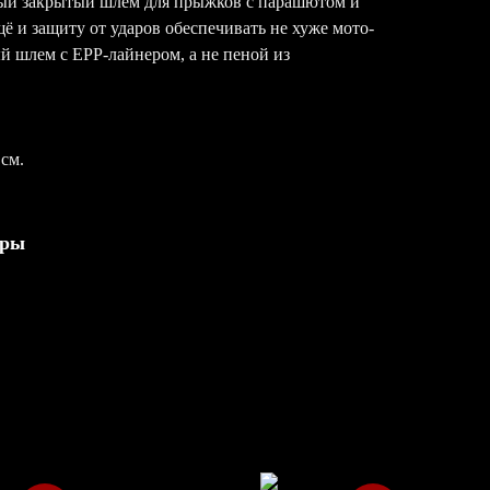
ный закрытый шлем для прыжков с парашютом и
ё и защиту от ударов обеспечивать не хуже мото-
й шлем с EPP-лайнером, а не пеной из
 см.
ары