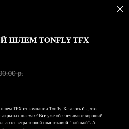
 ШЛЕМ TONFLY TFX
00,00
р.
лем TFX от компании Tonfly. Казалось бы, что
 закрытых шлемах? Все уже обеспечивают хороший
олько от ветра тонкой пластиковой "плёнкой". А