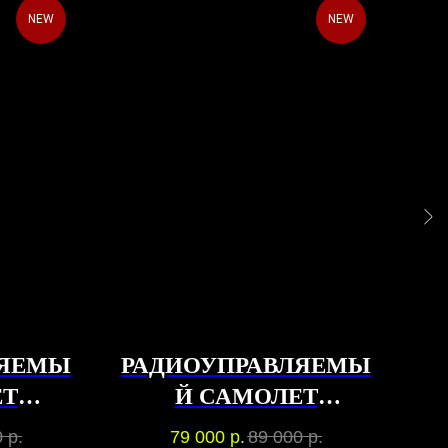
NEW
NEW
ЛЯЕМЫ
РАДИОУПРАВЛЯЕМЫ
ЕТ
Й САМОЛЕТ
AERO
MULTIPLEX RR
0
р.
79 000
р.
89 000
р.