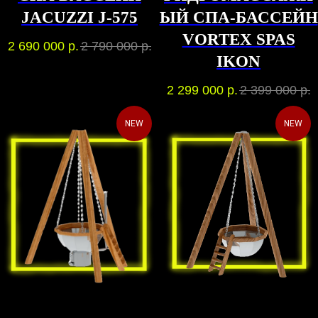
JACUZZI J-575
ЫЙ CПА-БАССЕЙН
VORTEX SPAS
2 690 000
р.
2 790 000
р.
IKON
2 299 000
р.
2 399 000
р.
NEW
NEW