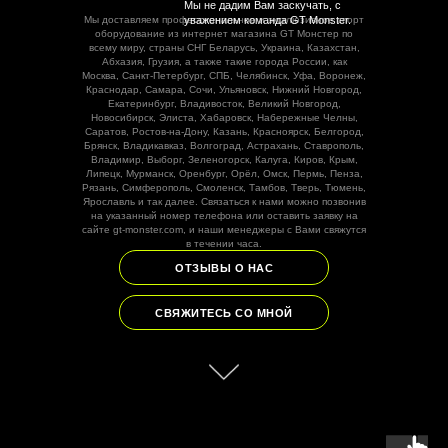
Мы не дадим Вам заскучать, с
Мы доставляем профессиональное и эксклюзивное спорт
уважением команда GT Monster.
оборудование из интернет магазина GT Монстер по
всему миру, страны СНГ Беларусь, Украина, Казахстан,
Абхазия, Грузия, а также такие города России, как
Москва, Санкт-Петербург, СПБ, Челябинск, Уфа, Воронеж,
Краснодар, Самара, Сочи, Ульяновск, Нижний Новгород,
Екатеринбург, Владивосток, Великий Новгород,
Новосибирск, Элиста, Хабаровск, Набережные Челны,
Саратов, Ростов-на-Дону, Казань, Красноярск, Белгород,
Брянск, Владикавказ, Волгоград, Астрахань, Ставрополь,
Владимир, Выборг, Зеленогорск, Калуга, Киров, Крым,
Липецк, Мурманск, Оренбург, Орёл, Омск, Пермь, Пенза,
Рязань, Симферополь, Смоленск, Тамбов, Тверь, Тюмень,
Ярославль и так далее. Связаться к нами можно позвонив
на указанный номер телефона или оставить заявку на
сайте gt-monster.com, и наши менеджеры с Вами свяжутся
в течении часа.
ОТЗЫВЫ О НАС
СВЯЖИТЕСЬ СО МНОЙ