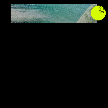
Рекомендация
ЧТО ВЫБРАТЬ? ЭЛЕКТРОСЕРФ
ИЛИ ЭЛЕКТРОФОЙЛ
Электрический привод можно поставить
на что угодно - в том числе и на доску для
сёрфинга. Но лучше это сделать с ...
ЧИТАТЬ ДАЛЕЕ