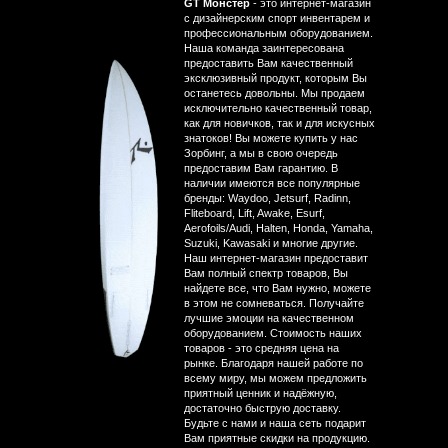
GT Монстер
- это интернет-магазин
с дизайнерским спорт инвентарем и
профессиональным оборудованием.
Наша команда заинтересована
предоставить Вам качественный
эксклюзивный продукт, которым Вы
останетесь довольны. Мы продаем
исключительно качественный товар,
как для новичков, так и для искусных
знатоков! Вы можете купить у нас
Зорбинг, а мы в свою очередь
предоставим Вам гарантию. В
наличии имеются все популярные
бренды: Waydoo, Jetsurf, Radinn,
Fliteboard, Lift, Awake, Esurf,
Aerofoils/Audi, Halten, Honda, Yamaha,
Suzuki, Kawasaki и многие другие.
Наш интернет-магазин предоставит
Вам полный спектр товаров, Вы
найдете все, что Вам нужно, можете
в этом не сомневаться. Получайте
лучшие эмоции на качественном
оборудованием. Стоимость наших
товаров - это средняя цена на
рынке. Благодаря нашей работе по
всему миру, мы можем предложить
приятный ценник и надёжную,
достаточно быструю доставку.
Будьте с нами и наша сеть подарит
Вам приятные скидки на продукцию.