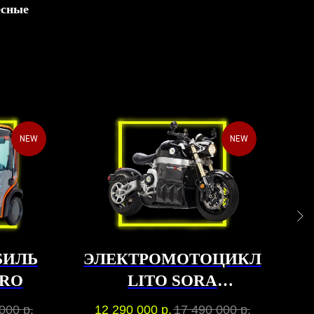
есные
NEW
NEW
БИЛЬ
ЭЛЕКТРОМОТОЦИКЛ
М
IRO
LITO SORA
SIGNATURE
 000
р.
12 290 000
р.
17 490 000
р.