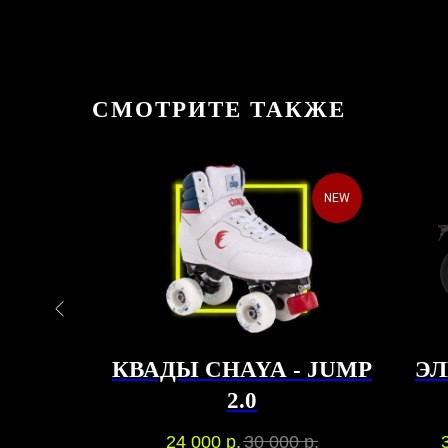
СМОТРИТЕ ТАКЖЕ
NEW
NEW
КЛ
КВАДЫ CHAYA - JUMP
Э
,
2.0
, 4-
000
р.
24 000
р.
30 000
р.