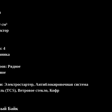
н
 см³
ектор
: 4
аника
ов: Рядное
ное
и: Электростартер, Антиблокировочная система
ль (TCS), Ветровое стекло, Кофр
вый Байк