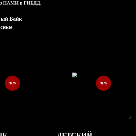
ез НАМИ в ГИБДД.
вый Байк
есные
NEW
NEW
ЫЕ
ДЕТСКИЙ