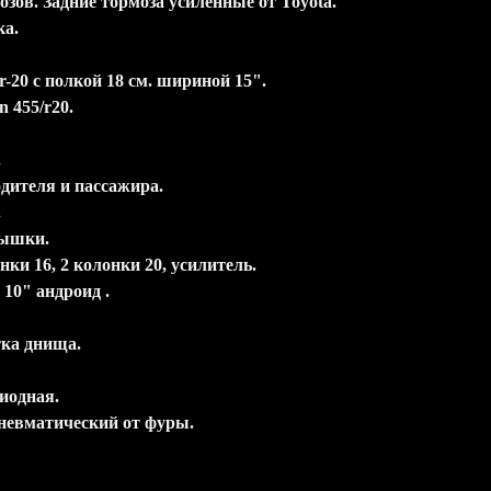
зов. Задние тормоза усиленные от Toyota.
ка.
r-20 с полкой 18 см. шириной 15".
 455/r20.
.
дителя и пассажира.
.
рышки.
нки 16, 2 колонки 20, усилитель.
10" андроид .
ка днища.
диодная.
невматический от фуры.