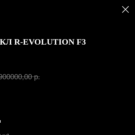
КЛ R-EVOLUTION F3
900000,00
р.
н