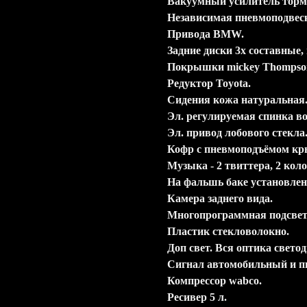
Вакуумный усилитель тормо
Независимая пневмоподвес
Привода BMW.
Задние диски 3х составные, 
Покрышки mickey Thompson
Редуктор Toyota.
Сидения кожа натуральная
Эл. регулируемая спинка во
Эл. привод лобового стекла
Кофр с пневмоподъёмом к
Музыка - 2 твиттера, 2 коло
На фальшь баке установлен 
Камера заднего вида.
Многопрограммная подсвет
Пластик стекловолокно.
Доп свет. Вся оптика свето
Сигнал автомобильный и п
Компрессор wabco.
Ресивер 5 л.