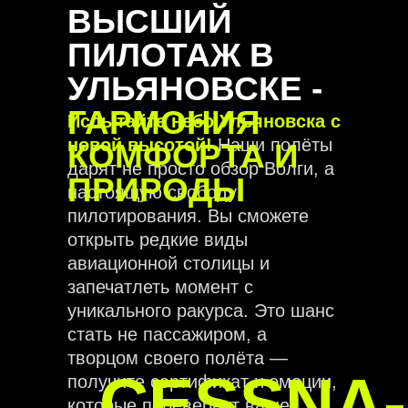
ВЫСШИЙ
ПИЛОТАЖ В
УЛЬЯНОВСКЕ -
ГАРМОНИЯ
Испытайте небо Ульяновска с
новой высотой!
Наши полёты
КОМФОРТА И
дарят не просто обзор Волги, а
ПРИРОДЫ
настоящую свободу
пилотирования. Вы сможете
открыть редкие виды
авиационной столицы и
запечатлеть момент с
уникального ракурса. Это шанс
стать не пассажиром, а
творцом своего полёта —
CESSNA-
получите сертификат и эмоции,
которые перевернут ваше