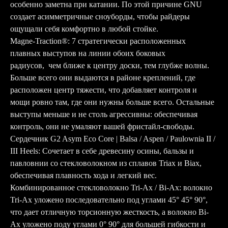
особенно заметна при катании. По этой причине GNU
создает асимметричные сноуборды, чтобы райдеры
ощущали себя комфортно в любой стойке.
Magne-Traction®: 7 стратегически расположенных
плавных выступов на линии обоих боковых
радиусов, чем ближе к центру доски, тем глубже волны.
Больше всего они выдаются в районе креплений, где
расположен центр тяжести, что добавляет контроля и
мощи ровно там, где они нужны больше всего. Остальные
выступы меньше и не столь агрессивны: обеспечивая
контроль, они не умаляют вашей фристайл-свободы.
Сердечник G2 Asym Eco Core | Balsa / Aspen / Paulownia II /
III Heels: Сочетает в себе древесину осины, бальзы и
павловнии со стекловолокном из сплавов Triax и Biax,
обеспечивая плавность хода и легкий вес.
Комбинированное стекловолокно Tri-Ax / Bi-Ax: волокно
Tri-Ax уложено последовательно под углами 45° 45° 90°,
что дает отличную торсионную жесткость, а волокно Bi-
Ax уложено поду углами 0° 90° для большей гибкости и