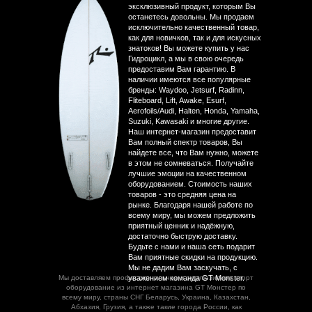
эксклюзивный продукт, которым Вы
останетесь довольны. Мы продаем
исключительно качественный товар,
как для новичков, так и для искусных
знатоков! Вы можете купить у нас
Гидроцикл, а мы в свою очередь
предоставим Вам гарантию. В
наличии имеются все популярные
бренды: Waydoo, Jetsurf, Radinn,
Fliteboard, Lift, Awake, Esurf,
Aerofoils/Audi, Halten, Honda, Yamaha,
Suzuki, Kawasaki и многие другие.
Наш интернет-магазин предоставит
Вам полный спектр товаров, Вы
найдете все, что Вам нужно, можете
в этом не сомневаться. Получайте
лучшие эмоции на качественном
оборудованием. Стоимость наших
товаров - это средняя цена на
рынке. Благодаря нашей работе по
всему миру, мы можем предложить
приятный ценник и надёжную,
достаточно быструю доставку.
Будьте с нами и наша сеть подарит
Вам приятные скидки на продукцию.
Мы не дадим Вам заскучать, с
Мы доставляем профессиональное и эксклюзивное спорт
уважением команда GT Monster.
оборудование из интернет магазина GT Монстер по
всему миру, страны СНГ Беларусь, Украина, Казахстан,
Абхазия, Грузия, а также такие города России, как