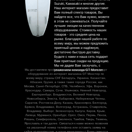
Suzuki, Kawasaki и многие другие.
Наш интернет-магазин предоставит
Вам полный спектр товаров, Вы
найдете все, что Вам нужно, можете
в этом не сомневаться. Получайте
лучшие эмоции на качественном
оборудованием. Стоимость наших
товаров - это средняя цена на
рынке. Благодаря нашей работе по
всему миру, мы можем предложить
приятный ценник и надёжную,
достаточно быструю доставку.
Будьте с нами и наша сеть подарит
Вам приятные скидки на продукцию.
Мы не дадим Вам заскучать, с
Мы доставляем профессиональное и эксклюзивное спорт
уважением команда GT Monster.
оборудование из интернет магазина GT Монстер по
всему миру, страны СНГ Беларусь, Украина, Казахстан,
Абхазия, Грузия, а также такие города России, как
Москва, Санкт-Петербург, СПБ, Челябинск, Уфа, Воронеж,
Краснодар, Самара, Сочи, Ульяновск, Нижний Новгород,
Екатеринбург, Владивосток, Великий Новгород,
Новосибирск, Элиста, Хабаровск, Набережные Челны,
Саратов, Ростов-на-Дону, Казань, Красноярск, Белгород,
Брянск, Владикавказ, Волгоград, Астрахань, Ставрополь,
Владимир, Выборг, Зеленогорск, Калуга, Киров, Крым,
Липецк, Мурманск, Оренбург, Орёл, Омск, Пермь, Пенза,
Рязань, Симферополь, Смоленск, Тамбов, Тверь, Тюмень,
Ярославль и так далее. Связаться к нами можно позвонив
на указанный номер телефона или оставить заявку на
сайте gt-monster.com, и наши менеджеры с Вами свяжутся