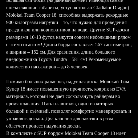
Большая сап-доска (на данный момент имеющая самые
впечатляющие габариты, уступая только Gladiator Dragon)
Molokai Team Cooper 18, способная выдержать рекордные
900 килограмм нагрузки – то, что нужно для проведения
праздников или корпоративов на воде. Другие SUP-доски
размерами 10-13 футов кажутся совсем небольшими рядом
с этим гигантом! Длина борда составляет 567 сантиметров,
а ширина – 152 см. Для сравнения, длина большого
внедорожника Toyota Tundra – 581 см! Рекомендуемое
количество пассажиров – до 8 человек.
Помимо больших размеров, надувная доска Молокай Тим
Купер 18 имеет повышенную прочность, коврик из EVA
материала, который не даёт соскользнуть райдерам во
время плавания. Пять плавников, один из которых
большой и съёмный, позволят комфортно маневрировать и
управлять доской. Два клапана для накачки в разы
облегчат процесс надувания доски.
В комплекте с SUP-бордом Molokai Team Cooper 18 идёт –