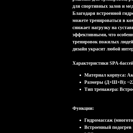
для спортивных залов и мед
Благодаря встроенной гидр
можете тренироваться в ко
снижает нагрузку на сустав
эффективными, что особенн
тренировок пожилых люде
дизайн украсит любой интер
Характеристики SPA-бассей
Материал корпуса: А
Размеры (Д×Ш×В): ~220
Тип тренажера: Встро
Функции:
Гидромассаж (многот
Встроенный подогрев