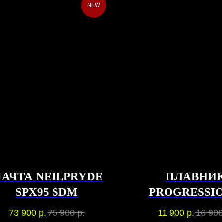
NEW
АЧТА NEILPRYDE
ПЛАВНИ
SPX95 SDM
PROGRESSIO
ADAPTER P
73 900
р.
75 900
р.
11 900
р.
16 90