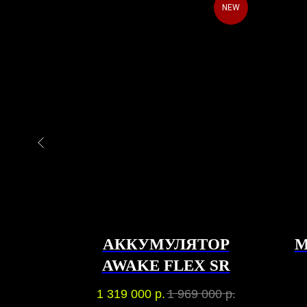
NEW
NEW
КУТЕР
АККУМУЛЯТОР
М
BOW
AWAKE FLEX SR
8WH
0
р.
1 319 000
р.
1 969 000
р.