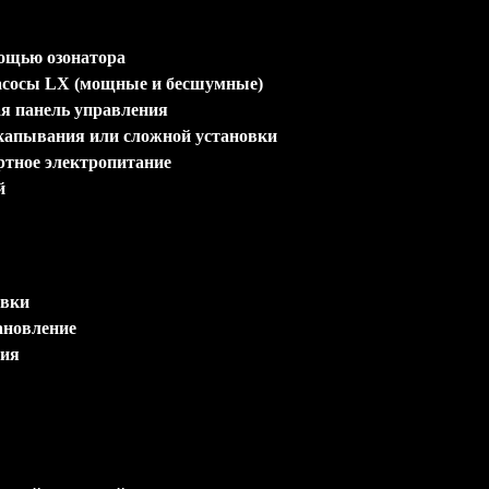
ощью озонатора
асосы LX (мощные и бесшумные)
я панель управления
капывания или сложной установки
ртное электропитание
й
овки
ановление
пия