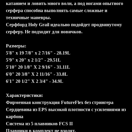
катанием и ловить много волн, а под ногами опытного
серфера способна выполнять самые сложные и
техничные маневры.
Серфборд
Holy Grail
идеально подойдет продвинутому
серферу. Не подходит для новичков.
Размеры:
5'8" x 19 7/8" x 2 7/16" - 28.19L
5'9" x 20" x 2 1/2" - 29.51L
5'10" 20 1/8" Х 2 9/16" - 31.11L
6'0" 20 3/8" Х 2 11/16" - 33.8L
6'1" 20 1/2" Х 2 3/4" - 34.9L
Характеристики:
Фирменная конструкция FutureFlex без стрингера
Сердцевина из EPS высокой плотности с усилениями из
карбона
Система из 5 плавников FCS II
Плавники в комплект не входят.