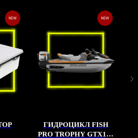
NEW
NEW
ТОР
ГИДРОЦИКЛ FISH
С
PRO TROPHY GTX170
A