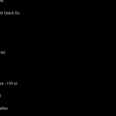
ия.
 Quick fix.
см)
а - 150 кг
I
айка