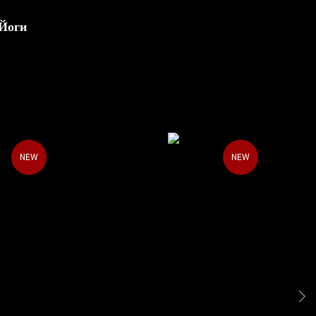
 Йоги
NEW
NEW