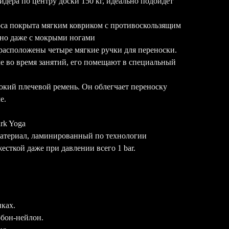
дера по центру доски 150 кг, идеально подойдет
оса покрыта мягким ковриком с противоскользящим
бно даже с мокрыми ногами
м расположены четыре мягкие ручки для переноски.
ле во время занятий, его помещают в специальный
окий плечевой ремень. Он облегчает переноску
че.
rk Yoga
атериал, ламинированный по технологии
есткой даже при давлении всего 1 bar.
иках.
рбон-нейлон.