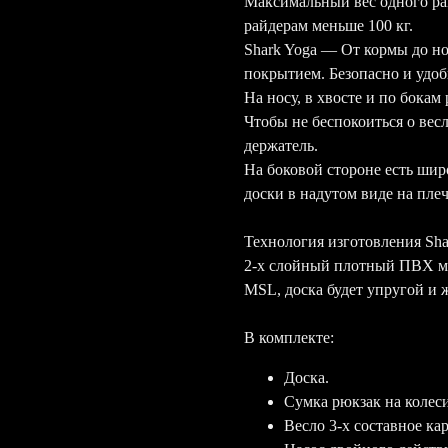
Максимальный вес одного рай
райдерам меньше 100 кг.
Shark Yoga — От кормы до н
покрытием. Безопасно и удо
На носу, в хвосте и по бока
Чтобы не беспокоиться о вес
держатель.
На боковой стороне есть шир
доски в надутом виде на пле
Технология изготовления Sha
2-х слойный плотный ПВХ м
MSL, доска будет упругой и ж
В комплекте:
Доска.
Сумка рюкзак на колес
Весло 3-х составное ка