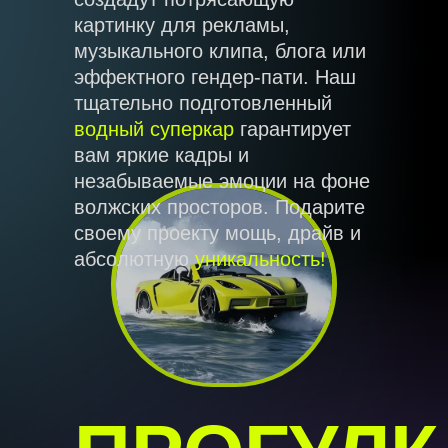
картинку для рекламы,
музыкального клипа, блога или
эффектного гендер-пати. Наш
тщательно подготовленный
водный суперкар
гарантирует
вам яркие кадры и
незабываемые эмоции на фоне
волжских просторов. Подарите
своему проекту мощь, драйв и
абсолютную
уникальность!