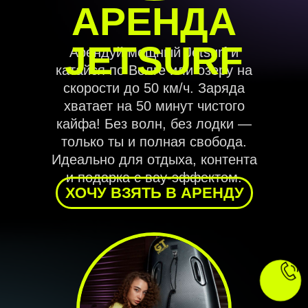
АРЕНДА
JETSURF
Арендуй мощный Jetsurf и
катайся по Волге или озеру на
скорости до 50 км/ч. Заряда
хватает на 50 минут чистого
кайфа! Без волн, без лодки —
только ты и полная свобода.
Идеально для отдыха, контента
и подарка с вау-эффектом.
ХОЧУ ВЗЯТЬ В АРЕНДУ