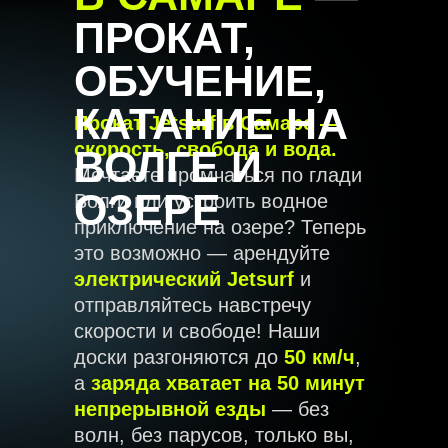
ПРОКАТ,
ОБУЧЕНИЕ,
КАТАНИЕ НА
Прокат Jetsurf в Самаре —
скорость, свобода и вода.
ВОЛГЕ И
Мечтаете промчаться по глади
ОЗЕРЕ
Волги или устроить водное
приключение на озере? Теперь
это возможно — арендуйте
электрический Jetsurf
и
отправляйтесь навстречу
скорости и свободе! Наши
доски разгоняются до
50 км/ч
,
а
заряда хватает на 50 минут
непрерывной езды
— без
волн, без парусов, только вы,